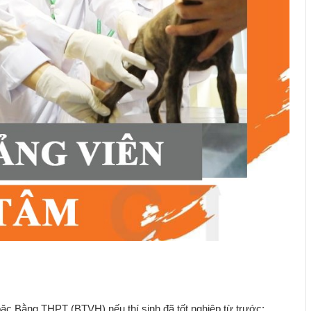
ặc Bằng THPT (BTVH) nếu thí sinh đã tốt nghiệp từ trước;