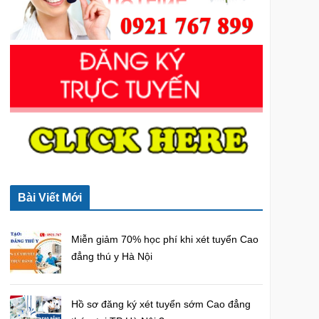
o
r
:
Bài Viết Mới
Miễn giảm 70% học phí khi xét tuyển Cao
đẳng thú y Hà Nội
Hồ sơ đăng ký xét tuyển sớm Cao đẳng