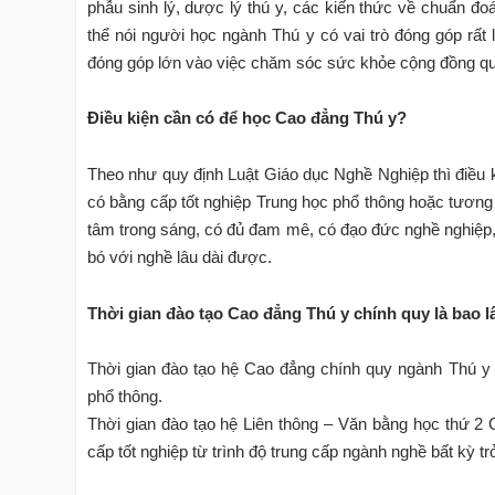
phẫu sinh lý, dược lý thú y, các kiến thức về chuẩn đo
thể nói người học ngành Thú y có vai trò đóng góp rấ
đóng góp lớn vào việc chăm sóc sức khỏe cộng đồng qu
Điều kiện cần có để học Cao đẳng Thú y?
Theo như quy định Luật Giáo dục Nghề Nghiệp thì điều 
có bằng cấp tốt nghiệp Trung học phổ thông hoặc tương
tâm trong sáng, có đủ đam mê, có đạo đức nghề nghiệp, v
bó với nghề lâu dài được.
Thời gian đào tạo Cao đẳng Thú y chính quy là bao l
Thời gian đào tạo hệ Cao đẳng chính quy ngành Thú y 
phổ thông.
Thời gian đào tạo hệ Liên thông – Văn bằng học thứ 2
cấp tốt nghiệp từ trình độ trung cấp ngành nghề bất kỳ tr