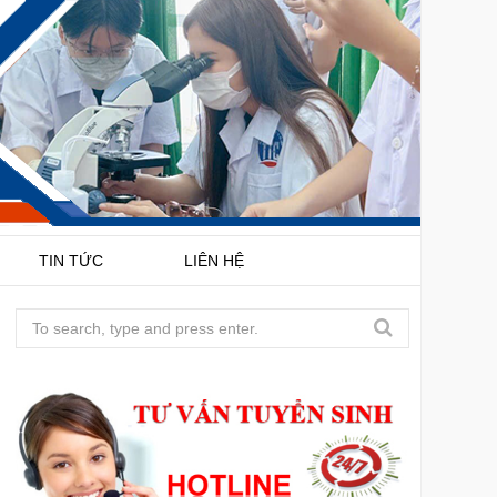
TIN TỨC
LIÊN HỆ
S
e
a
r
c
h
f