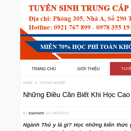
TRANG CHỦ
GIỚI THIỆU
TUYỂ
HOME
HƯỚNG NGHIỆP
Những Điều Cần Biết Khi Học Cao
By
tuyensinh
on
14/02/2023
Ngành Thú y là gì? Học những kiến thức 