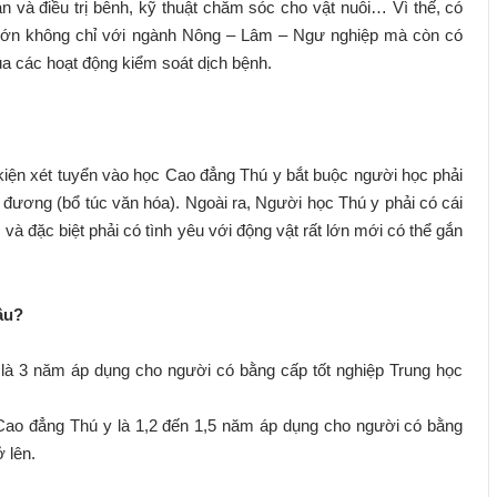
án và điều trị bênh, kỹ thuật chăm sóc cho vật nuôi… Vì thế, có
t lớn không chỉ với ngành Nông – Lâm – Ngư nghiệp mà còn có
a các hoạt động kiểm soát dịch bệnh.
kiện xét tuyển vào học Cao đẳng Thú y bắt buộc người học phải
 đương (bổ túc văn hóa). Ngoài ra, Người học Thú y phải có cái
à đặc biệt phải có tình yêu với động vật rất lớn mới có thể gắn
âu?
là 3 năm áp dụng cho người có bằng cấp tốt nghiệp Trung học
 Cao đẳng Thú y là 1,2 đến 1,5 năm áp dụng cho người có bằng
ở lên.