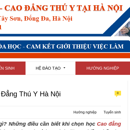
N SINH
HỆ ĐÀO TẠO
HƯỚNG NGHIỆP
 Đẳng Thú Y Hà Nội
0
Hướng nghiệp
Tuyển sinh
gì? Những điều cần biết khi chọn học
Cao đẳng