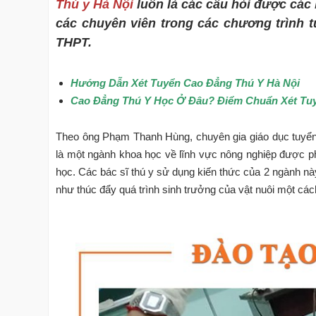
Thú y Hà Nội
luôn là các câu hỏi được các 
các chuyên viên trong các chương trình 
THPT.
Hướng Dẫn Xét Tuyển Cao Đẳng Thú Y Hà Nội
Cao Đẳng Thú Y Học Ở Đâu? Điểm Chuẩn Xét Tu
Theo ông Phạm Thanh Hùng, chuyên gia giáo dục tuyển 
là một ngành khoa học về lĩnh vực nông nghiệp được ph
học. Các bác sĩ thú y sử dụng kiến thức của 2 ngành n
như thúc đẩy quá trình sinh trưởng của vật nuôi một cách