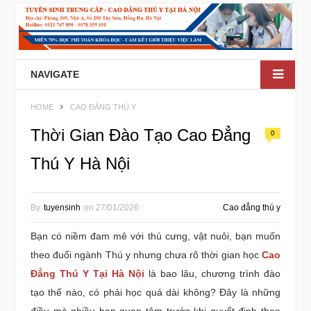
NAVIGATE
HOME
CAO ĐẲNG THÚ Y
Thời Gian Đào Tạo Cao Đẳng
0
Thú Y Hà Nội
By
tuyensinh
on
27/01/2026
Cao đẳng thú y
Bạn có niềm đam mê với thú cưng, vật nuôi, bạn muốn
theo đuổi ngành Thú y nhưng chưa rõ thời gian học
Cao
Đẳng Thú Y Tại Hà Nội
là bao lâu, chương trình đào
tạo thế nào, có phải học quá dài không? Đây là những
điều mà nhiều bạn quan tâm trước khi quyết định theo