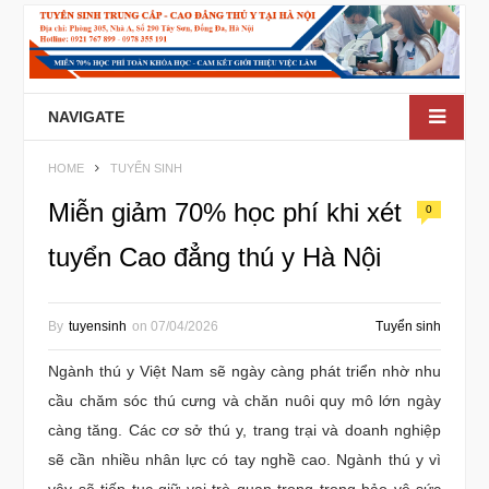
NAVIGATE
HOME
TUYỂN SINH
Miễn giảm 70% học phí khi xét
0
tuyển Cao đẳng thú y Hà Nội
By
tuyensinh
on
07/04/2026
Tuyển sinh
Ngành thú y Việt Nam sẽ ngày càng phát triển nhờ nhu
cầu chăm sóc thú cưng và chăn nuôi quy mô lớn ngày
càng tăng. Các cơ sở thú y, trang trại và doanh nghiệp
sẽ cần nhiều nhân lực có tay nghề cao. Ngành thú y vì
vậy sẽ tiếp tục giữ vai trò quan trọng trong bảo vệ sức