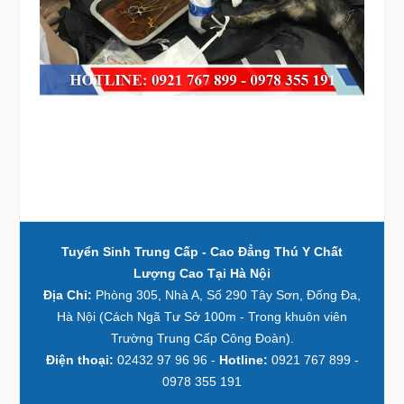
Tuyển Sinh Trung Cấp - Cao Đẳng Thú Y Chất
Lượng Cao Tại Hà Nội
Địa Chỉ:
Phòng 305, Nhà A, Số 290 Tây Sơn, Đống Đa,
Hà Nội (Cách Ngã Tư Sở 100m - Trong khuôn viên
Trường Trung Cấp Công Đoàn).
Điện thoại:
02432 97 96 96 -
Hotline:
0921 767 899 -
0978 355 191