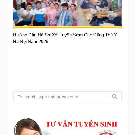
Hướng Dẫn Hồ Sơ Xét Tuyển Sớm Cao Đẳng Thú Y
Hà Nội Năm 2026
S
e
a
r
c
h