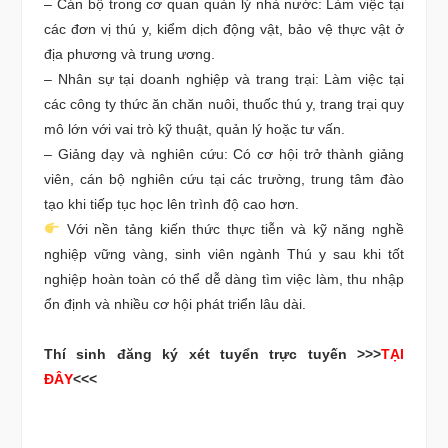
– Cán bộ trong cơ quan quản lý nhà nước: Làm việc tại
các đơn vị thú y, kiểm dịch động vật, bảo vệ thực vật ở
địa phương và trung ương.
– Nhân sự tại doanh nghiệp và trang trại: Làm việc tại
các công ty thức ăn chăn nuôi, thuốc thú y, trang trại quy
mô lớn với vai trò kỹ thuật, quản lý hoặc tư vấn.
– Giảng dạy và nghiên cứu: Có cơ hội trở thành giảng
viên, cán bộ nghiên cứu tại các trường, trung tâm đào
tạo khi tiếp tục học lên trình độ cao hơn.
Với nền tảng kiến thức thực tiễn và kỹ năng nghề
nghiệp vững vàng, sinh viên ngành Thú y sau khi tốt
nghiệp hoàn toàn có thể dễ dàng tìm việc làm, thu nhập
ổn định và nhiều cơ hội phát triển lâu dài.
Thí sinh đăng ký xét tuyển trực tuyến >>>
TẠI
ĐÂY
<<<