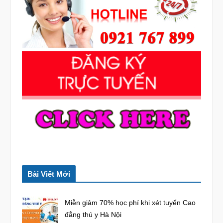
f
o
r
:
Bài Viết Mới
Miễn giảm 70% học phí khi xét tuyển Cao
đẳng thú y Hà Nội