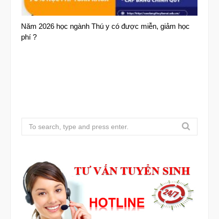
Năm 2026 học ngành Thú y có được miễn, giảm học
phí ?
S
e
a
r
c
h
f
o
r