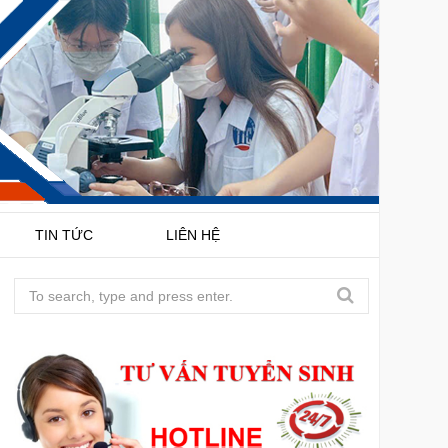
TIN TỨC
LIÊN HỆ
S
e
a
r
c
h
f