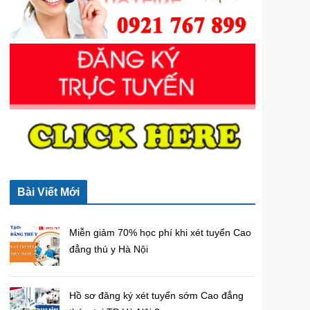
o
r
:
Bài Viết Mới
Miễn giảm 70% học phí khi xét tuyển Cao
đẳng thú y Hà Nội
Hồ sơ đăng ký xét tuyển sớm Cao đẳng