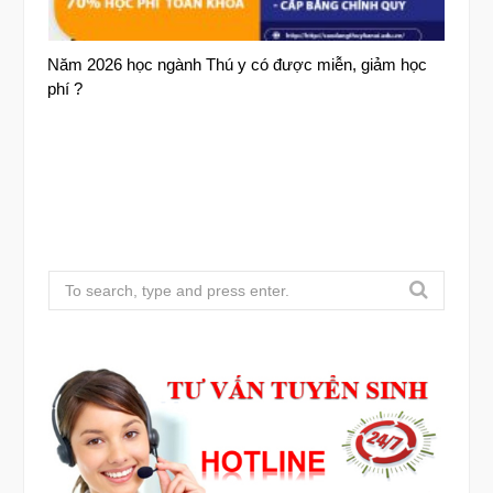
Năm 2026 học ngành Thú y có được miễn, giảm học
phí ?
S
e
a
r
c
h
f
o