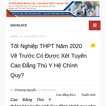
NAVIGATE
HOME
CAO ĐẲNG THÚ Y
Tốt Nghiệp THPT Năm 2020
0
Về Trước Có Được Xét Tuyển
Cao Đẳng Thú Y Hệ Chính
Quy?
By
Phượng Nguyễn
on
08/03/2021
Cao đẳng thú y
Tuyển sinh
Cao Đẳng Thú Y