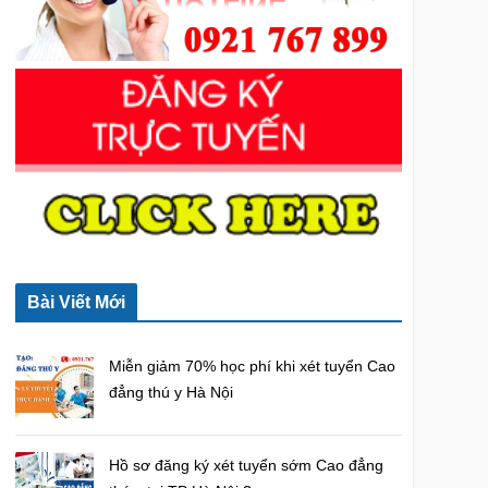
o
r
:
Bài Viết Mới
Miễn giảm 70% học phí khi xét tuyển Cao
đẳng thú y Hà Nội
Hồ sơ đăng ký xét tuyển sớm Cao đẳng