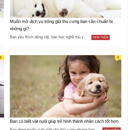
Muốn mở dịch vụ trông giữ thú cưng bạn cần chuẩn bị
những gì?
Bạn yêu thích động vật, bạn học nghề thú y…
XEM THÊM
0
0
Bạn có biết vật nuôi giúp trẻ hình thành nhân cách tốt hơn
Bạn đang muốn nuôi một chú thú cưng nhưng bạn…
XEM THÊM