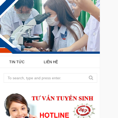
TIN TỨC
LIÊN HỆ
S
e
a
r
c
h
f