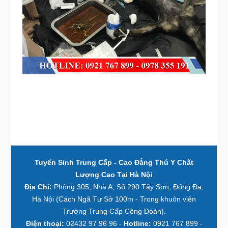
Tuyển Sinh Trung Cấp - Cao Đẳng Thú Y Chất
Lượng Cao Tại Hà Nội
Địa Chỉ:
Phòng 305, Nhà A, Số 290 Tây Sơn, Đống Đa,
Hà Nội (Cách Ngã Tư Sở 100m - Trong khuôn viên
Trường Trung Cấp Công Đoàn).
Điện thoại:
02432 97 96 96 -
Hotline:
0921 767 899 -