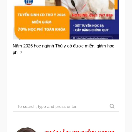
Năm 2026 học ngành Thú y có được miễn, giảm học
phí ?
S
e
a
r