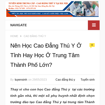
NAVIGATE
HOME
CAO ĐẲNG THÚ Y
Nên Học Cao Đẳng Thú Y Ở
0
Tỉnh Hay Học Ở Trung Tâm
Thành Phố Lớn?
By
tuyensinh
on
29/05/2023
Cao đẳng thú y
Tuyển sinh
Thay vì cho con học Cao đẳng Thú y tại các trường
tỉnh gần nhà, thì một số phụ huynh nhất định chọn
trường đào tạo Cao đẳng Thú y tại trung tâm Thành